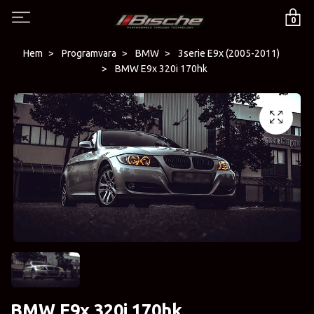
0
Hem
Programvara
BMW
3serie E9x (2005-2011)
BMW E9x 320i 170hk
BMW E9x 320i 170hk