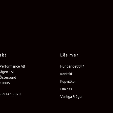
akt
Läs mer
 Performance AB
Hur går det till?
vägen 15i
Kontakt
Östersund
Köpvillkor
310805
Om oss
 559342-9078
Vanliga Frågor