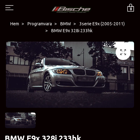
0
Hem
Programvara
BMW
3serie E9x (2005-2011)
BMW E9x 328i 233hk
BMW E9x 328i 233hk