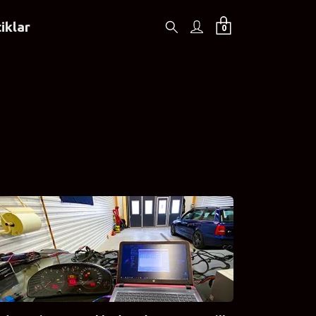
iklar
0