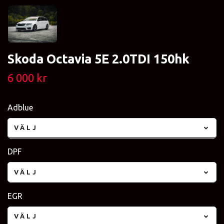
Skoda Octavia 5E 2.0TDI 150hk
6 000 kr
Adblue
VÄLJ
DPF
VÄLJ
EGR
VÄLJ