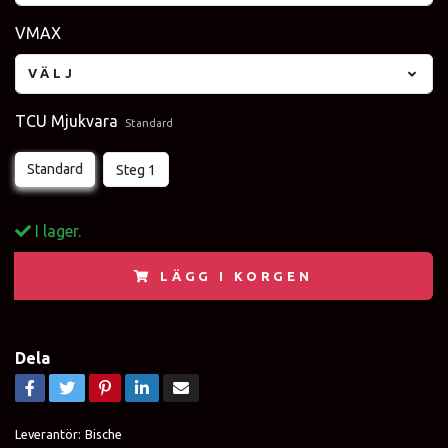
VMAX
VÄLJ
TCU Mjukvara
Standard
Standard
Steg 1
I lager.
LÄGG I KORGEN
Dela
Leverantör:
Bische