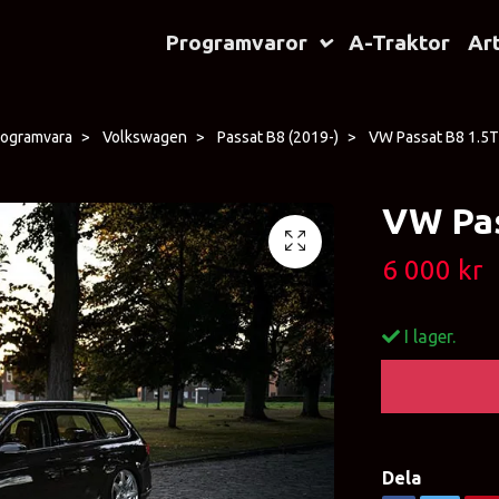
Programvaror
A-Traktor
Art
rogramvara
Volkswagen
Passat B8 (2019-)
VW Passat B8 1.5T
VW Pas
6 000 kr
I lager.
Dela