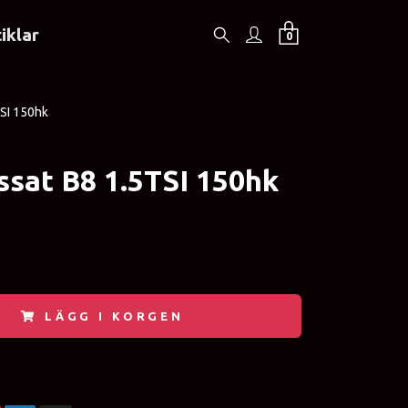
iklar
0
SI 150hk
sat B8 1.5TSI 150hk
LÄGG I KORGEN