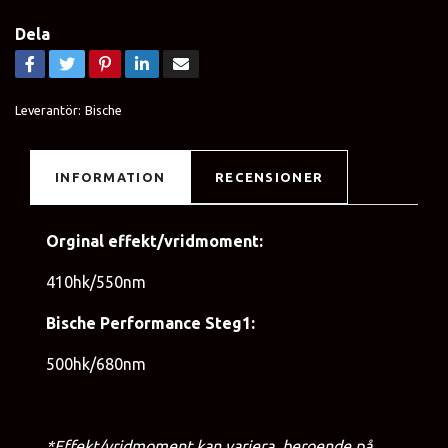
Dela
Leverantör:
Bische
INFORMATION
RECENSIONER
Orginal effekt/vridmoment:
410hk/550nm
Bische Performance Steg1:
500hk/680nm
*Effekt/vridmoment kan variera, beroende på