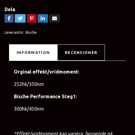
Dela
Leverantör:
Bische
INFORMATION
RECENSIONER
Orginal effekt/vridmoment:
252hk/350nm
Bische Performance Steg1:
300hk/450nm
*Effekt/vridmoment kan variera, beroende på