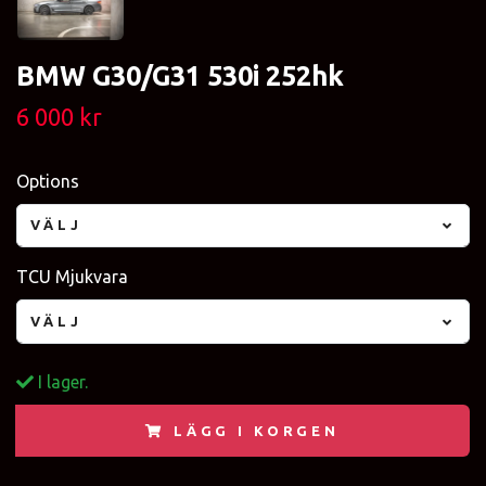
BMW G30/G31 530i 252hk
6 000 kr
Options
VÄLJ
TCU Mjukvara
VÄLJ
I lager.
LÄGG I KORGEN