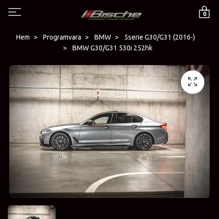
0
Hem
Programvara
BMW
5serie G30/G31 (2016-)
BMW G30/G31 530i 252hk