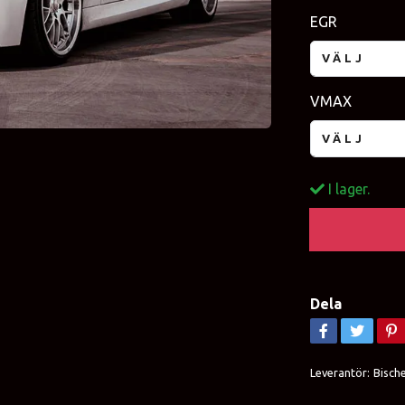
EGR
VÄLJ
VMAX
VÄLJ
I lager.
Dela
Leverantör:
Bisch