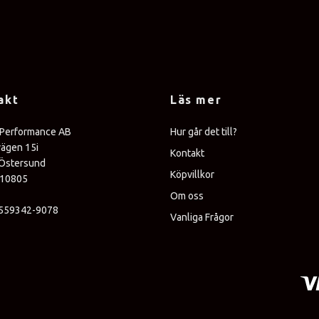
akt
Läs mer
 Performance AB
Hur går det till?
vägen 15i
Kontakt
Östersund
Köpvillkor
310805
Om oss
 559342-9078
Vanliga Frågor