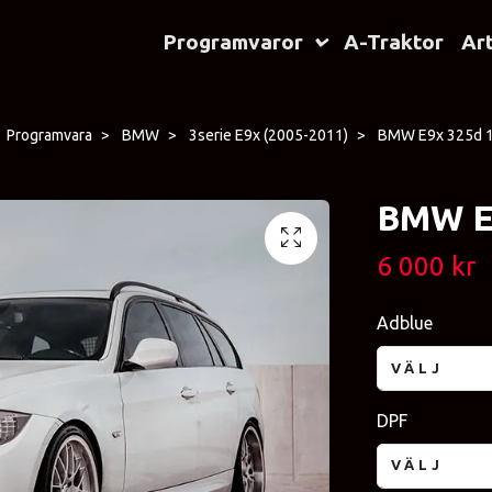
Programvaror
A-Traktor
Art
Programvara
BMW
3serie E9x (2005-2011)
BMW E9x 325d 
BMW E
6 000 kr
Adblue
VÄLJ
DPF
VÄLJ