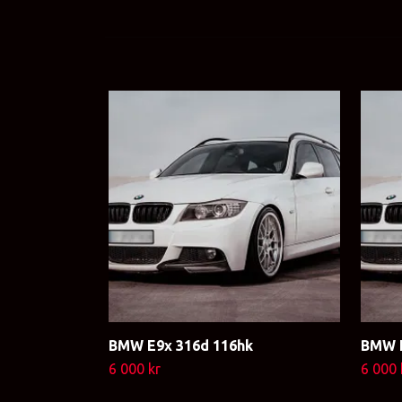
BMW E9x 316d 116hk
BMW E
6 000 kr
6 000 