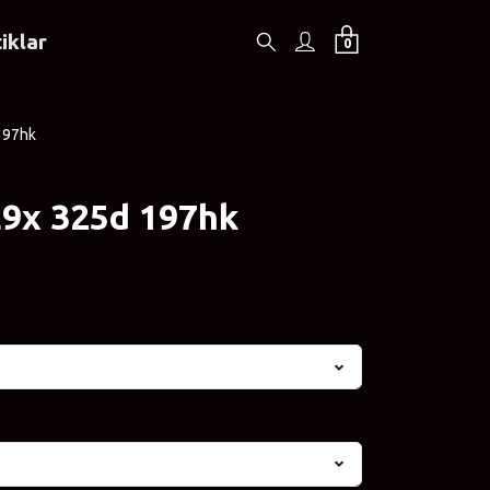
iklar
0
197hk
9x 325d 197hk