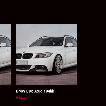
BMW E9x 320d 184hk
BMW E9x 335
6 000 kr
6 000 kr