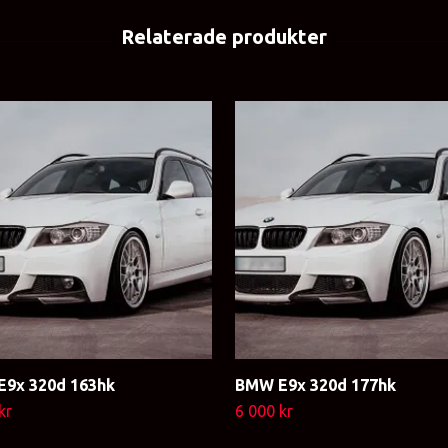
9x 320d 163hk
BMW E9x 320d 177hk
kr
6 000 kr