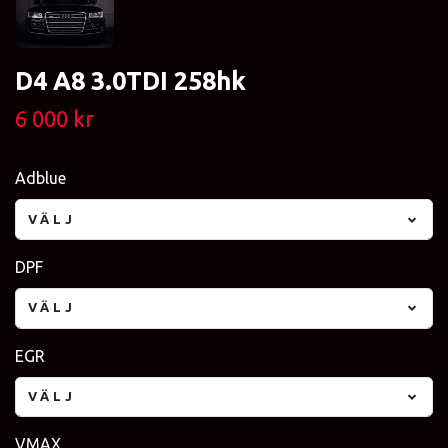
D4 A8 3.0TDI 258hk
6 000 kr
Adblue
VÄLJ
DPF
VÄLJ
EGR
VÄLJ
VMAX