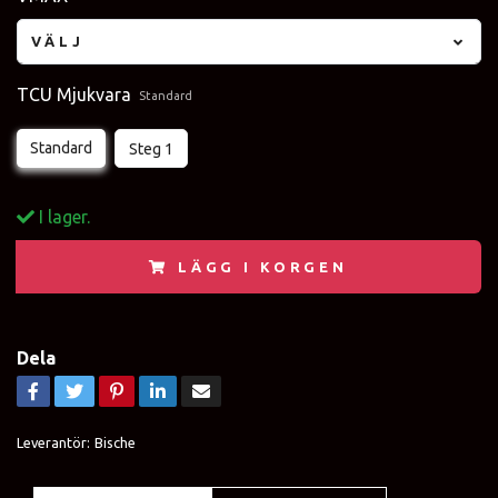
VÄLJ
TCU Mjukvara
Standard
Standard
Steg 1
I lager.
LÄGG I KORGEN
Dela
Leverantör:
Bische