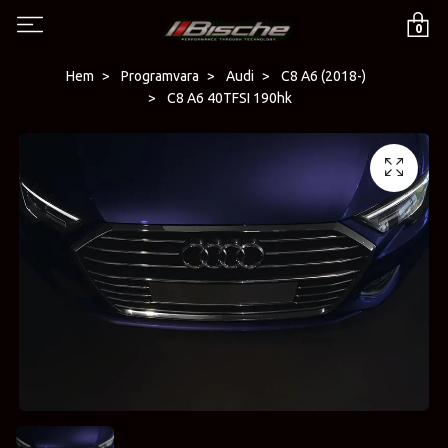
0
Hem
Programvara
Audi
C8 A6 (2018-)
C8 A6 40TFSI 190hk