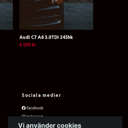
Audi C7 A6 3.0TDI 245hk
Audi C7 A6 2
6 000 kr
6 000 kr
Sociala medier
Facebook
Instagram
Vi använder cookies
Twitter