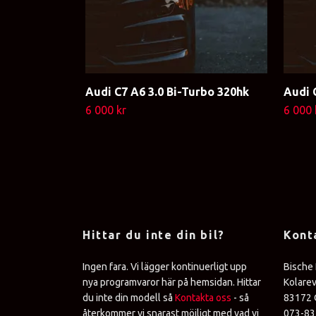
Audi C7 A6 3.0 Bi-Turbo 320hk
Audi 
6 000 kr
6 000 
Hittar du inte din bil?
Kont
Ingen fara. Vi lägger kontinuerligt upp
Bische
nya programvaror här på hemsidan. Hittar
Kolare
du inte din modell så
Kontakta oss
- så
83172 
återkommer vi snarast möjligt med vad vi
073-8