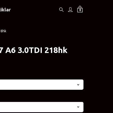
iklar
0
18hk
7 A6 3.0TDI 218hk