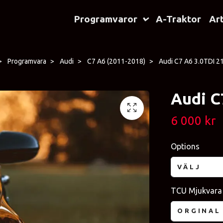
Programvaror
A-Traktor
Art
Programvara
Audi
C7 A6 (2011-2018)
Audi C7 A6 3.0TDI 2
Audi C
6 000 kr
Options
VÄLJ
TCU Mjukvara
ORGINAL