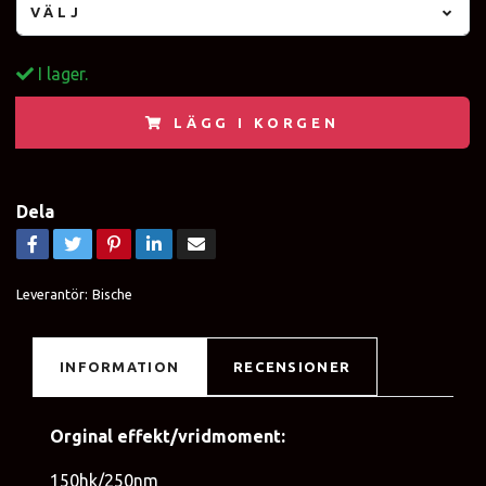
VÄLJ
I lager.
LÄGG I KORGEN
Dela
Leverantör:
Bische
INFORMATION
RECENSIONER
Orginal effekt/vridmoment:
150hk/250nm