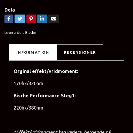
Dela
Leverantör:
Bische
INFORMATION
RECENSIONER
Orginal effekt/vridmoment:
170hk/320nm
Bische Performance Steg1:
220hk/380nm
*Effekt/vridmoment kan variera, beroende på