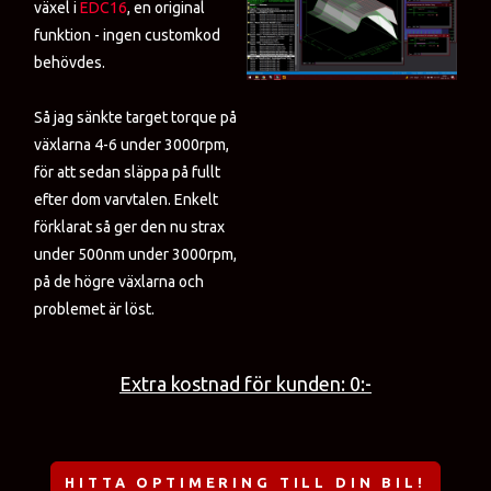
växel i
EDC16
, en original
funktion - ingen customkod
behövdes.
Så jag sänkte target torque på
växlarna 4-6 under 3000rpm,
för att sedan släppa på fullt
efter dom varvtalen. Enkelt
förklarat så ger den nu strax
under 500nm under 3000rpm,
på de högre växlarna och
problemet är löst.
Extra kostnad för kunden: 0:-
HITTA OPTIMERING TILL DIN BIL!