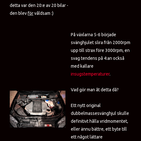
detta var den 20:e av 20 bilar -
den blev
för
våldsam :)
På växlarna 5-6 började
svänghjulet slira från 2000rpm
upp till strax före 3000rpm, en
svag tendens på 4:an också
med kallare
insugstemperaturer
.
Vad gör man åt detta då?
Ett nytt original
dubbelmassesvänghjul skulle
definitivt hålla vridmomentet,
eller ännu bättre, ett byte till
ett något lättare