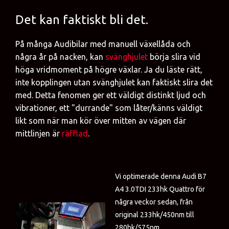
Det kan faktiskt bli det.
På många Audibilar med manuell växellåda och
några år på nacken, kan
svänghjulet
börja slira vid
höga vridmoment på högre växlar. Ja du läste rätt,
inte kopplingen utan svänghjulet kan faktiskt slira det
med. Detta fenomen ger ett väldigt distinkt ljud och
vibrationer, ett "durrande" som låter/känns väldigt
likt som när man kör över mitten av vägen där
mittlinjen är
räfflad
.
Vi optimerade denna Audi B7
A4 3.0TDI 233hk Quattro för
några veckor sedan, från
original 233hk/450nm till
280hk/575nm.